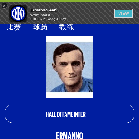
×
OPEN
Ermanno Aebi
VIEW
MENU
www.inter.it
FREE - In Google Play
Galleria calciatori inter
比赛
球员
教练
HALL OF FAME INTER
ERMANNO