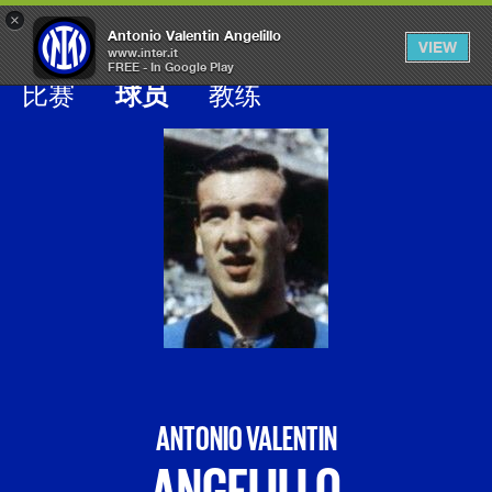
×
OPEN
Antonio Valentin Angelillo
VIEW
MENU
www.inter.it
FREE - In Google Play
Galleria calciatori inter
比赛
球员
教练
ANTONIO VALENTIN
ANGELILLO