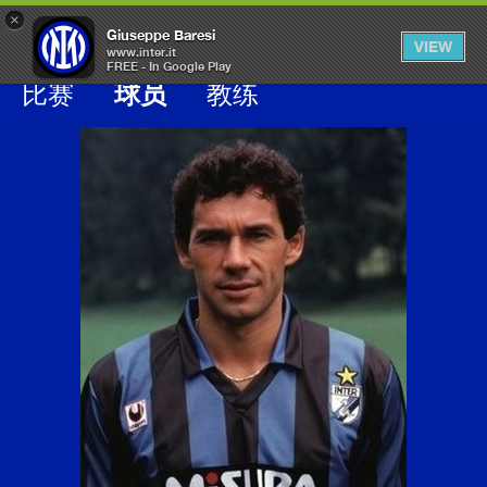
×
OPEN
Giuseppe Baresi
VIEW
MENU
www.inter.it
FREE - In Google Play
Galleria calciatori inter
比赛
球员
教练