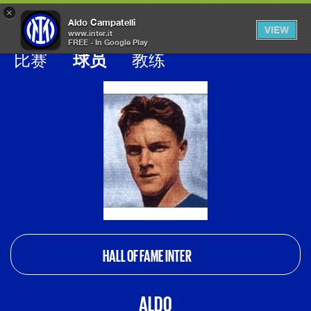
×
OPEN
Aldo Campatelli
VIEW
MENU
www.inter.it
FREE - In Google Play
Galleria calciatori inter
比赛
球员
教练
HALL OF FAME INTER
ALDO