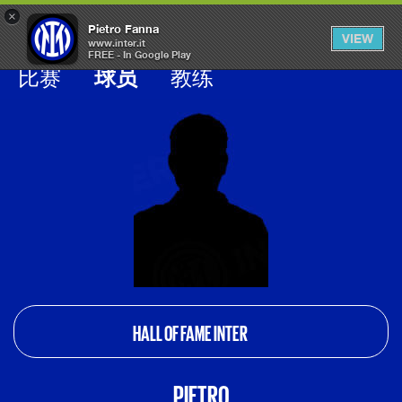
×
OPEN
Pietro Fanna
VIEW
MENU
www.inter.it
FREE - In Google Play
Galleria calciatori inter
比赛
球员
教练
HALL OF FAME INTER
PIETRO