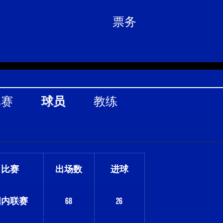
票务
比赛
球员
教练
比赛
出场数
进球
国内联赛
68
26