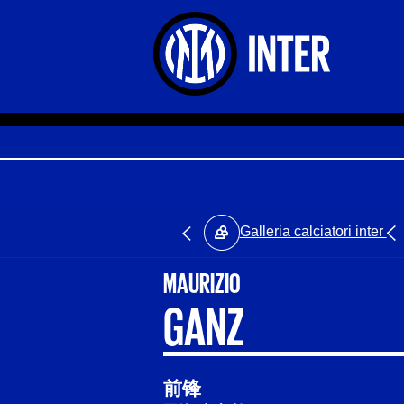
Galleria calciatori inter
MAURIZIO
GANZ
前锋