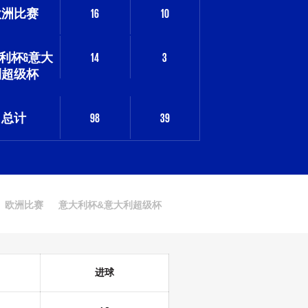
欧洲比赛
16
10
利杯&意大
14
3
利超级杯
总计
98
39
欧洲比赛
意大利杯&意大利超级杯
进球