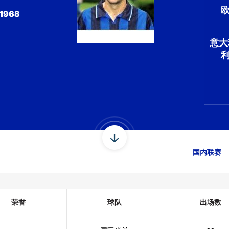
1968
意大
国内联赛
荣誉
球队
出场数