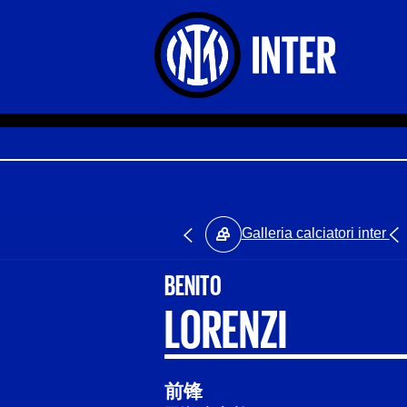
Galleria calciatori inter
BENITO
LORENZI
前锋