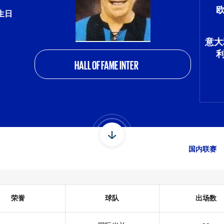
 生日
意大
HALL OF FAME INTER
国内联赛
荣誉
球队
出场数