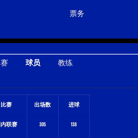
票务
比赛
球员
教练
比赛
出场数
进球
国内联赛
305
138