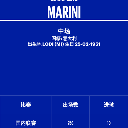
MARINI
中场
国籍: 意大利
出生地 LODI (MI) 生日 25-02-1951
比赛
出场数
进球
国内联赛
256
10