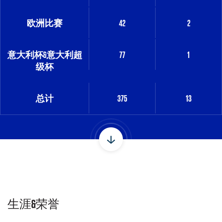
欧洲比赛
42
2
意大利杯&意大利超
77
1
级杯
总计
375
13
生涯&荣誉