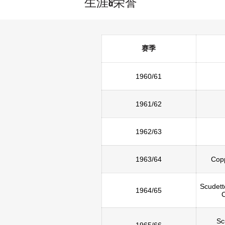
生涯&荣誉
赛季
1960/61
1961/62
1962/63
1963/64
Cop
Scudetto
1964/65
Sc