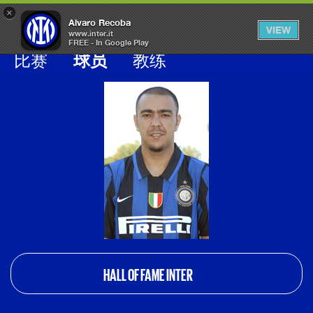
×
OPEN
Alvaro Recoba
VIEW
MENU
www.inter.it
FREE - In Google Play
Galleria calciatori inter
比赛
球员
教练
HALL OF FAME INTER