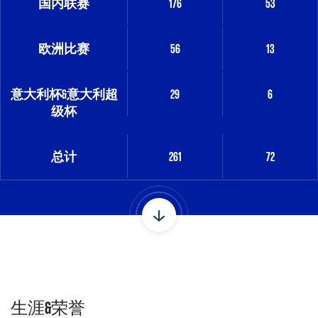
国内联赛
176
53
欧洲比赛
56
13
意大利杯&意大利超
29
6
级杯
总计
261
72
生涯&荣誉