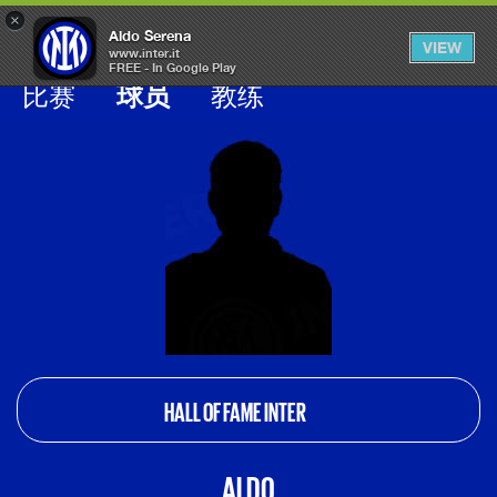
×
OPEN
Aldo Serena
VIEW
MENU
www.inter.it
FREE - In Google Play
Galleria calciatori inter
比赛
球员
教练
HALL OF FAME INTER
ALDO