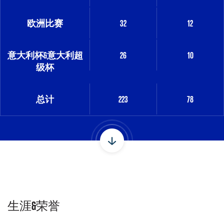
欧洲比赛
32
12
意大利杯&意大利超
26
10
级杯
总计
223
78
生涯&荣誉