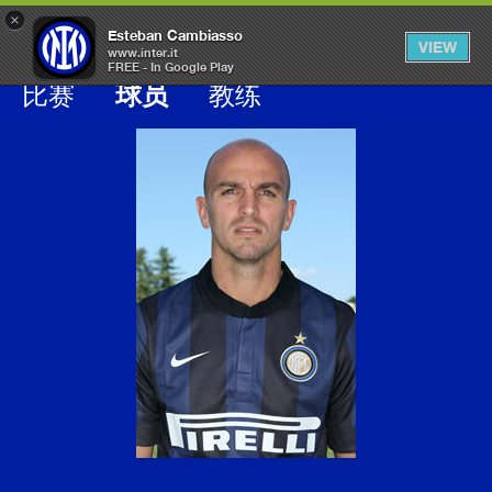
×
OPEN
Esteban Cambiasso
VIEW
MENU
www.inter.it
FREE - In Google Play
Galleria calciatori inter
比赛
球员
教练