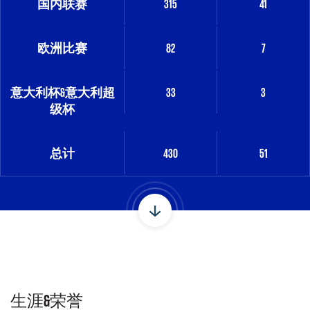
国内联赛
315
41
欧洲比赛
82
7
意大利杯&意大利超
33
3
级杯
总计
430
51
生涯&荣誉