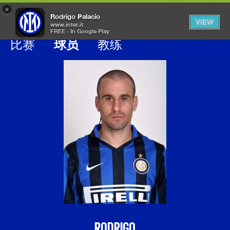
×
OPEN
Rodrigo Palacio
VIEW
MENU
www.inter.it
FREE - In Google Play
Galleria calciatori inter
比赛
球员
教练
RODRIGO