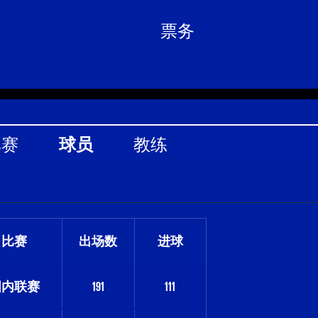
票务
比赛
球员
教练
比赛
出场数
进球
国内联赛
191
111