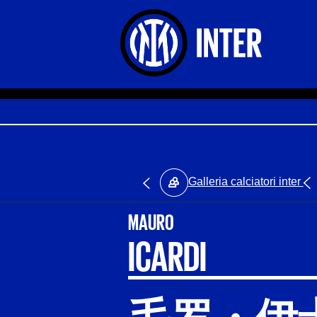
Galleria calciatori inter
MAURO
ICARDI
毛罗・伊