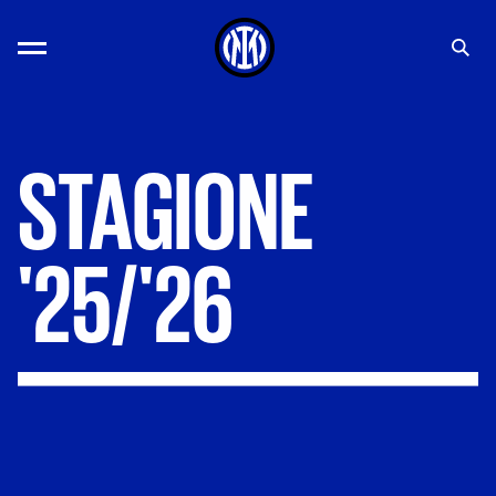
STAGIONE
'25/'26