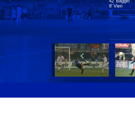
42' Baggio
8' Vieri