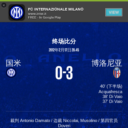
×
OPEN
FC INTERNAZIONALE MILANO
VIEW
MENU
www.inter.it
FREE - In Google Play
终场比分
2012年2月17日 20:45
国米
博洛尼亚
0-3
40' (下半场)
Acquafresca
38' Di Vaio
37' Di Vaio
裁判 Antonio Damato / 边裁 Niccolai, Musolino / 第四官员
Doveri