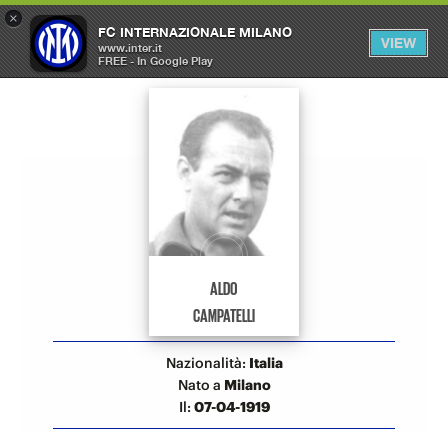
×
OPEN
FC INTERNAZIONALE MILANO
VIEW
MENU
www.inter.it
FREE - In Google Play
Allenatori Inter
ALDO
CAMPATELLI
Nazionalità:
Italia
Nato a
Milano
Il:
07-04-1919