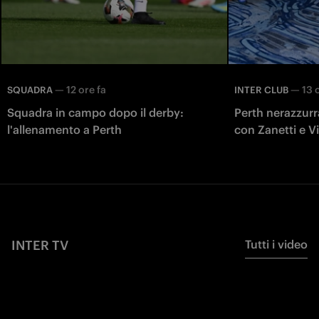
—
12 ore fa
—
13 
SQUADRA
INTER CLUB
Squadra in campo dopo il derby:
Perth nerazzurra
l'allenamento a Perth
con Zanetti e Vie
Juventus
INTER TV
Tutti i video