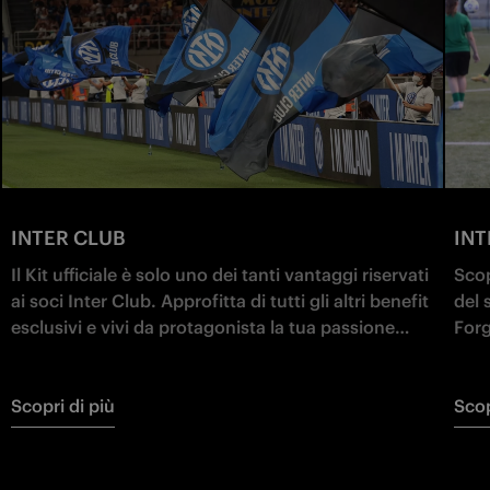
INTER CLUB
IN
Il Kit ufficiale è solo uno dei tanti vantaggi riservati
Scop
ai soci Inter Club. Approfitta di tutti gli altri benefit
del 
esclusivi e vivi da protagonista la tua passione
Forg
nerazzurra!
Scopri di più
Scop