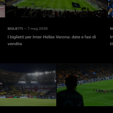
—
7 mag 2026
BIGLIETTI
B
I biglietti per Inter-Hellas Verona: date e fasi di
I
vendita
t