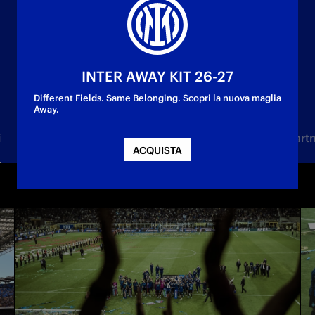
INTER AWAY KIT 26-27
Different Fields. Same Belonging. Scopri la nuova maglia
Away.
i
Femminile
Under 23
Settore Giovanile
Part
ACQUISTA