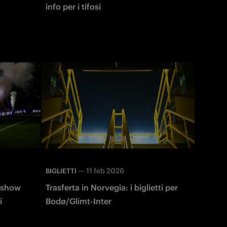
info per i tifosi
—
11 feb 2026
BIGLIETTI
h show
Trasferta in Norvegia: i biglietti per
i
Bodø/Glimt-Inter