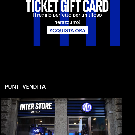
TICKET GIFT CARD
Il regalo perfetto per un tifoso
nerazzurro!
ACQUISTA ORA
PUNTI VENDITA