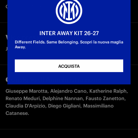
Giuseppe Marotta
INTER AWAY KIT 26-27
Vice president
Different Fields. Same Belonging. Scopri la nuova maglia
Away.
Javier Zanetti
ACQUISTA
Consiglio di Amministrazione
Giuseppe Marotta, Alejandro Cano, Katherine Ralph, 
Renato Meduri, Delphine Nannan, Fausto Zanetton, 
Claudia D'Arpizio, Diego Gigliani, Massimiliano 
Catanese.