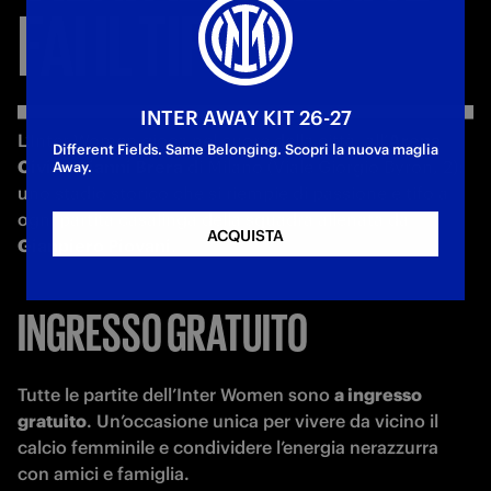
FAI
IL
TIFO!
INTER AWAY KIT 26-27
L’Inter Women gioca nel cuore della città, all’
Arena 
Different Fields. Same Belonging. Scopri la nuova maglia
Civica Gianni Brera
 di Milano (Viale Giorgio Byron, 2): 
Away.
uno stadio storico che si riempie di passione e tifo a 
ogni partita casalinga della squadra allenata da 
ACQUISTA
Gianpiero Piovani
.
INGRESSO GRATUITO
Tutte le partite dell’Inter Women sono 
a ingresso 
gratuito
. Un’occasione unica per vivere da vicino il 
calcio femminile e condividere l’energia nerazzurra 
con amici e famiglia.