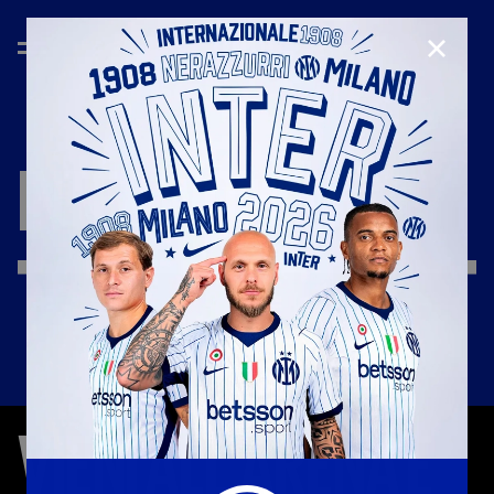
CHIUD
INTER
WOMEN
VIENI
ALL'ARENA
E