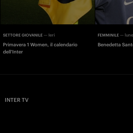
—
Ieri
—
lune
SETTORE GIOVANILE
FEMMINILE
Primavera 1 Women, il calendario
Benedetta Santo
dell'Inter
INTER TV