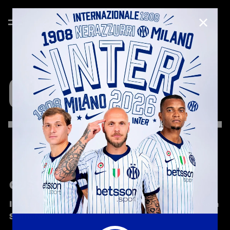
CHIUD
CONTATTI
CUSTOMER CARE
Informazioni biglietti, abbonamenti partite e tessera 
SiamoNoi