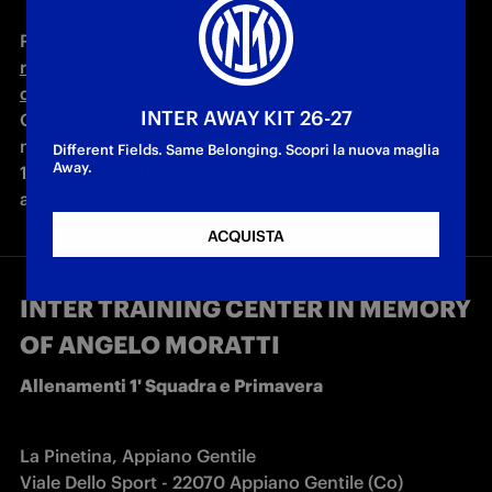
Per informazioni 
consulta prima la pagina con le 
risposte alle domande frequenti 
e 
compila il modulo 
di contatto
 nel caso non avessi trovato risposta. 
INTER AWAY KIT 26-27
Oppure telefona al Customer Care Inter al 
numero 
02.82942000
 da lunedì a venerdì (9.00-
Different Fields. Same Belonging. Scopri la nuova maglia
Away.
13.00 / 14.00-18.00).  I biglietti sono in vendita online 
alla pagina 
www.inter.it/tickets
ACQUISTA
INTER TRAINING CENTER IN MEMORY
OF ANGELO MORATTI
Allenamenti 1' Squadra e Primavera                              
La Pinetina, Appiano Gentile

Viale Dello Sport - 22070 Appiano Gentile (Co)