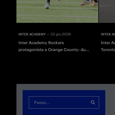
—
23 giu 2026
INTER ACADEMY
INTER 
Inter Academy Rockers
Inter A
protagonista a Orange County: due
Toronto
giornate di sport con Giuseppe
interns
Baresi