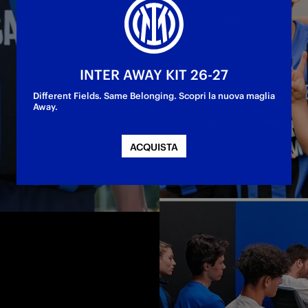
l mondo, in 
INTER AWAY KIT 26-27
e la filosofia 
Different Fields. Same Belonging. Scopri la nuova maglia
fuori dal 
Away.
scambio di idee 
ACQUISTA
ali del 
tare dei veri 