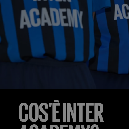
FIELD
Inter Academy è un hub che collega tutti i paesi de
cui le nuove generazioni sono alla base del progetto 
è formare i giovani per diventare campioni dentro e 
campo.

Il rispetto per gli altri, la partecipazione attiva, lo 
e la condivisione delle esperienze sono i valori centr
progetto: il nostro modo di aiutare i giovani a diven
“Fratelli e Sorelle del mondo”.
COS'È INTER