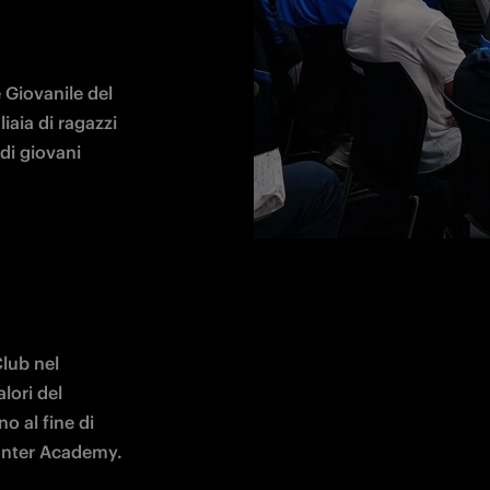
 Giovanile del 
iaia di ragazzi 
di giovani 
lub nel 
ori del 
o al fine di 
 Inter Academy.