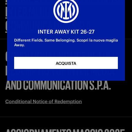
INTER MEDIA AND
COMMUNICATION S.P.A.
INTER AWAY KIT 26-27
Different Fields. Same Belonging. Scopri la nuova maglia
Away.
CONDITIONAL NOTICE OF FULL
ACQUISTA
REDEMPTION OF INTER MEDIA
AND COMMUNICATION S.P.A.
Conditional Notice of Redemption