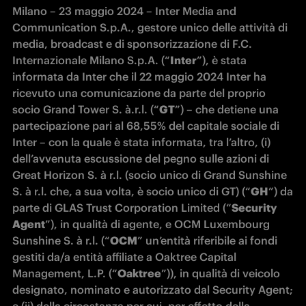
Milano – 23 maggio 2024 – Inter Media and 
Communication S.p.A., gestore unico delle attività di 
media, broadcast e di sponsorizzazione di F.C. 
Internazionale Milano S.p.A. (“
Inter
”), è stata 
informata da Inter che il 22 maggio 2024 Inter ha 
ricevuto una comunicazione da parte del proprio 
socio Grand Tower S. à.r.l. (“
GT
”) – che detiene una 
partecipazione pari al 68,55% del capitale sociale di 
Inter – con la quale è stata informata, tra l’altro, (i) 
dell’avvenuta escussione del pegno sulle azioni di 
Great Horizon S. à r.l. (socio unico di Grand Sunshine 
S. à r.l. che, a sua volta, è socio unico di GT) (“
GH
”) da 
parte di GLAS Trust Corporation Limited (“
Security 
Agent
”), in qualità di agente, e OCM Luxembourg 
Sunshine S. à r.l. (“
OCM
” un’entità riferibile ai fondi 
gestiti da/a entità affiliate a Oaktree Capital 
Management, L.P. (“
Oaktree
”)), in qualità di veicolo 
designato, nominato e autorizzato dal Security Agent; 