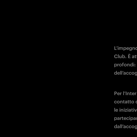
L’impegno 
Club. È at
profondi: 
dell’accog
Per l’Inter
contatto c
le iniziat
partecipar
dall’accog