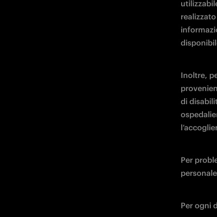
utilizzabi
realizzato
informazio
disponibil
Inoltre, p
provenient
di disabili
ospedalier
l’accoglie
Per proble
personale 