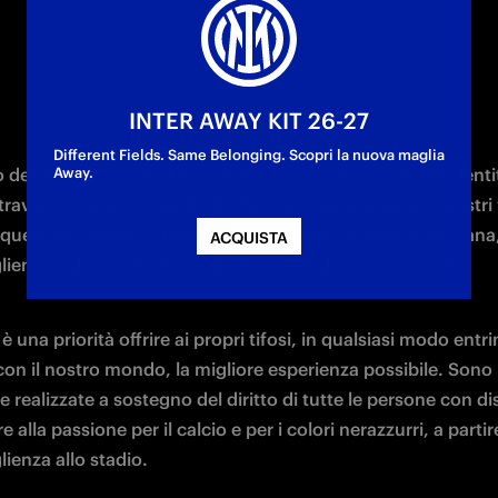
INTER AWAY KIT 26-27
Different Fields. Same Belonging. Scopri la nuova maglia
dell’Inter a favore dell’inclusione sociale è parte dell’identit
Away.
traverso i nostri progetti di CSR che comunichiamo i nostri v
quelli del rispetto, della comunità, della competizione sana,
ACQUISTA
lienza e del contrasto a ogni forma di discriminazione.
 è una priorità offrire ai propri tifosi, in qualsiasi modo entrin
on il nostro mondo, la migliore esperienza possibile. Sono m
ive realizzate a sostegno del diritto di tutte le persone con dis
e alla passione per il calcio e per i colori nerazzurri, a partire
lienza allo stadio.