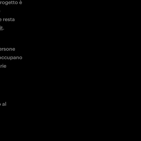
rogetto è 
 
 resta 
it
.  
ersone 
 occupano 
ie 
al 