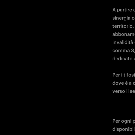
A partire 
sinergia c
territorio
abbonamen
invalidità
comma 3, 
dedicato a
Per i tifo
dove è a d
verso il s
Per ogni p
disponibil