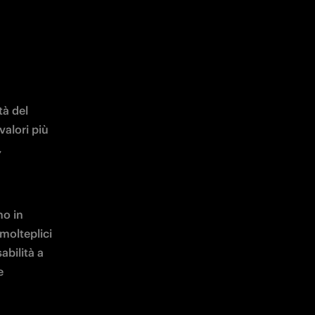
à del 
alori più 
 
o in 
olteplici 
abilità a 
 