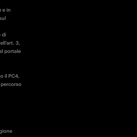
e in 
ul 
di 
l’art. 3, 
l portale 
o il PC4, 
 percorso 
gione 