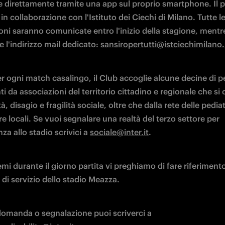
le direttamente tramite una app sul proprio smartphone. Il p
 in collaborazione con l'Istituto dei Ciechi di Milano. Tutte le
ni saranno comunicate entro l'inizio della stagione, mentre
e l'indirizzo mail dedicato: 
sansiropertutti@istciechimilano.
er ogni match casalingo, il Club accoglie alcune decine di p
i da associazioni del territorio cittadino e regionale che si
tà, disagio e fragilità sociale, oltre che dalla rete delle pediatr
e locali. Se vuoi segnalare una realtà del terzo settore per 
nza allo stadio scrivici a 
sociale@inter.it
. 
mi durante il giorno partita vi preghiamo di fare riferimento 
di servizio dello stadio Meazza.
Per ogni domanda o segnalazione puoi scriverci a 