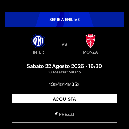
SERIE A ENILIVE
VS
INTER
MONZA
Sabato 22 Agosto 2026 - 16:30
"G.Meazza" Milano
13
4
14
35
G
O
M
S
ACQUISTA
PREZZI