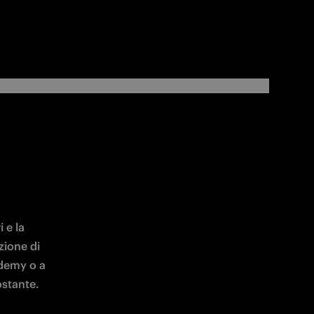
e la 
ione di 
demy o a 
ostante.