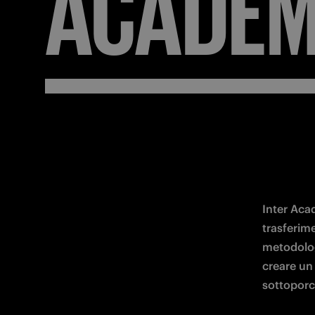
ACADE
Inter Aca
trasferime
metodologi
creare un 
sottoporci