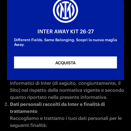
20124 Milano, Viale della Liberazione n. 16/18, P.IVA 
04231750151, in qualità di titolare del trattamento 
(di seguito, 
Inter 
o il 
Titolare
), in conformità con il 
Regolamento (UE) 2016/679 del Parlamento 
INTER AWAY KIT 26-27
Europeo e del Consiglio del 27 aprile 2016 relativo 
Different Fields. Same Belonging. Scopri la nuova maglia
alla protezione delle persone fisiche con riguardo al 
Away.
trattamento dei dati personali e relativa normativa 
di attuazione (di seguito, congiuntamente, GDPR), 
al fine di consentire le attività meglio descritte di 
ACQUISTA
seguito, anche sul sito di Inter, sullo store online di 
Inter, sull’App ufficiale di Inter e su altri Tool 
informatici di Inter (di seguito, congiuntamente, il 
Sito) nel rispetto della normativa vigente e secondo 
quanto riportato nella presente informativa.
Dati personali raccolti da Inter e finalità di 
Raccogliamo e trattiamo i tuoi dati personali per le 