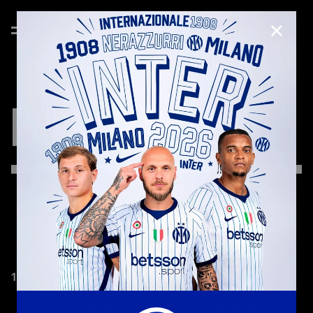
CHIUD
PRIVACY
POLICY
I tuoi dati personali saranno trattati da F.C. 
Internazionale Milano S.p.A., con sede legale in 