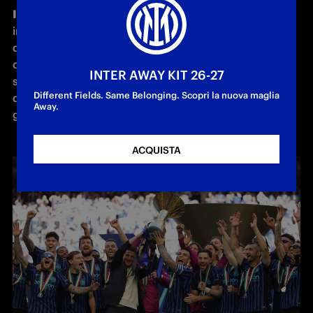
Inter Calendar 
è il modo migliore per essere sempre 
informato sugli impegni dei nerazzurri. Clicca sul link 
qui sotto, poi su ADD CALENDAR e aggiungi il 
calendario delle partite nerazzurre sul tuo 
INTER AWAY KIT 26-27
smartphone. Si aggiornerà in automatico nel corso 
Different Fields. Same Belonging. Scopri la nuova maglia
della stagione quando verranno comunicate le date e 
Away.
gli orari ufficiali del match.
ACQUISTA