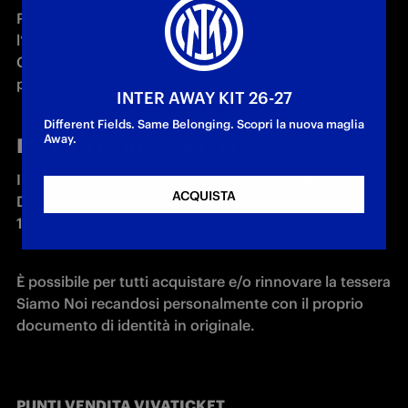
Per l’acquisto/rinnovo della tessera Siamo Noi e 
l’acquisto di biglietti ci si potrà recare all’ Inter Store 
Castello, secondo i giorni e gli orari indicati su questa 
pagina.
INTER AWAY KIT 26-27
Different Fields. Same Belonging. Scopri la nuova maglia
Away.
INTER STORE CASTELLO
Il Ticket Corner dell'Inter Store Castello (Milano, Via 
ACQUISTA
Dante 16) è aperto venerdì, sabato e domenica dalle 
10:30 alle 19:00 con orario continuato.
È possibile per tutti acquistare e/o rinnovare la tessera 
Siamo Noi recandosi personalmente con il proprio 
documento di identità in originale.
PUNTI VENDITA VIVATICKET