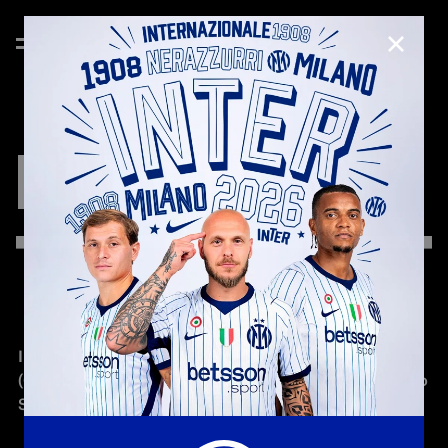
CHIUD
PUNTI
VENDITA
Il Ticket Corner dell'Inter Store Milano San Babila 
(Galleria Passarella 2, Milano) e il Punto Vendita Stadio 
San Siro non sono più attivi. 