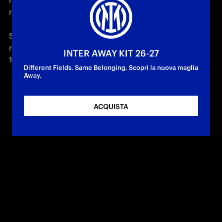
risposta, scegli con attenzione l’argomento dai due 
menu a tendina.

Se desideri parlare con il Customer Care, telefona al 
numero 
02.82942000
 da lunedì a venerdì (9.00-
INTER AWAY KIT 26-27
13.00 | 14.00-18.00)
Different Fields. Same Belonging. Scopri la nuova maglia
Away.
ACQUISTA