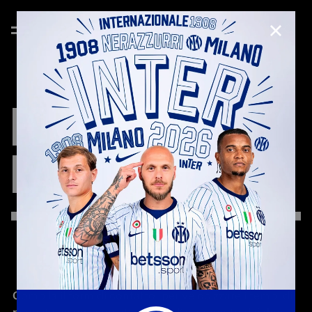
CHIUD
FORM
DI
CONTATTO
RAPIDO
Compila il form di contatto: per velocizzare i tempi di 