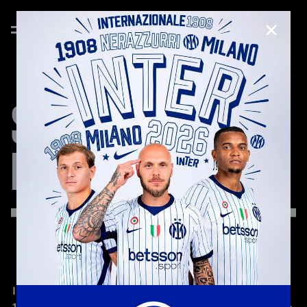
CHIUD
STADIO
GIUSEPPE
MEAZZA
Intitolato a Giuseppe Meazza, venti anni all'Inter dal 