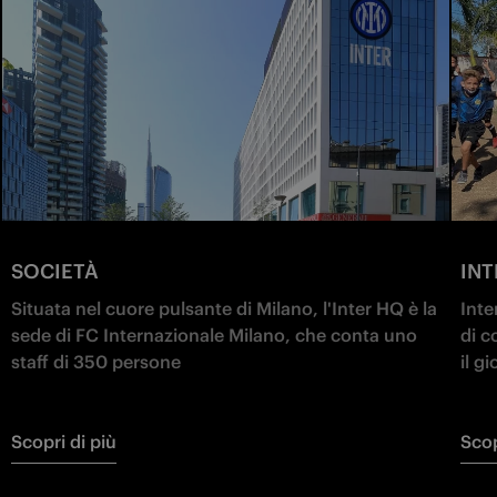
SOCIETÀ
IN
Situata nel cuore pulsante di Milano, l'Inter HQ è la
Inte
sede di FC Internazionale Milano, che conta uno
di c
staff di 350 persone
il g
rest
Scopri di più
Scop