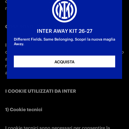
congiuntamente il “
Sito
”), per semplificare e 
migliorare la tua navigazione.
COSA SONO I COOKIE
INTER AWAY KIT 26-27
Different Fields. Same Belonging. Scopri la nuova maglia
Away.
I cookie sono piccole stringhe di testo che vengono 
conservate nel disco rigido del tuo dispositivo quando 
accedi a determinate sezioni del Sito e vengono 
ACQUISTA
memorizzate per essere poi ritrasmesse al Sito stesso 
alla visita successiva. 
I COOKIE UTILIZZATI DA INTER
1) Cookie tecnici
I cookie tecnici sono necessari per consentire la 