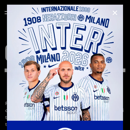
CHIUD
COOKIE
POLICY
F.C. Internazionale Milano S.p.A. (“
Inter
”) utilizza i 
cookie all’interno del sito 
www.inter.it
 o di altri domini 
terzi a esso correlati (
competitions.inter.it
, 
tickets.inter.it e tdt.inter.it) (di seguito, 