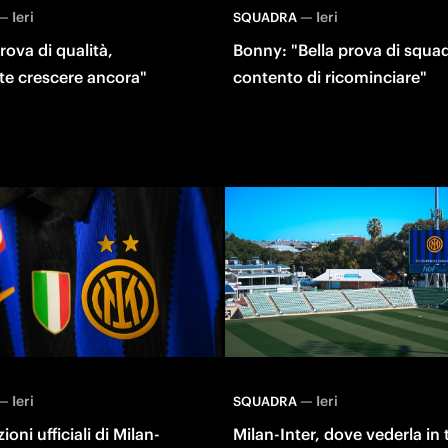
—
Ieri
—
Ieri
SQUADRA
rova di qualità,
Bonny: "Bella prova di squad
te crescere ancora"
contento di ricominciare"
—
Ieri
—
Ieri
SQUADRA
oni ufficiali di Milan-
Milan-Inter, dove vederla in 