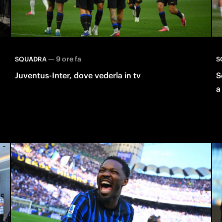
—
9 ore fa
SQUADRA
S
Juventus-Inter, dove vederla in tv
S
a