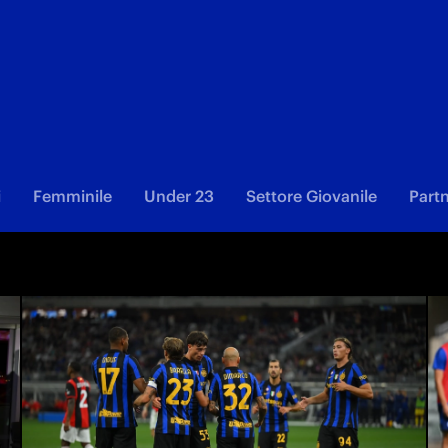
i
Femminile
Under 23
Settore Giovanile
Part