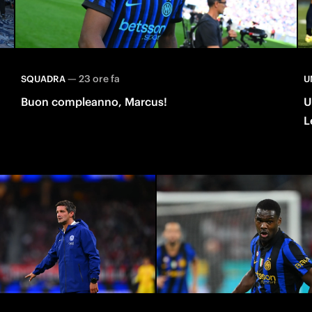
—
23 ore fa
SQUADRA
U
Buon compleanno, Marcus!
U
L