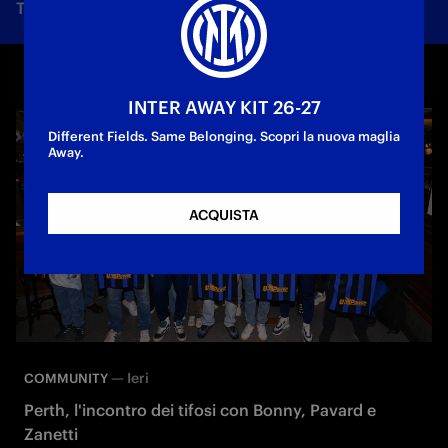
Tutte le notizie
Squadra
Società
Biglietti
F
INTER AWAY KIT 26-27
Different Fields. Same Belonging. Scopri la nuova maglia
Away.
ACQUISTA
—
Ieri
COMMUNITY
Perth, l'incontro dei tifosi con Bonny, Pavard e
Zanetti