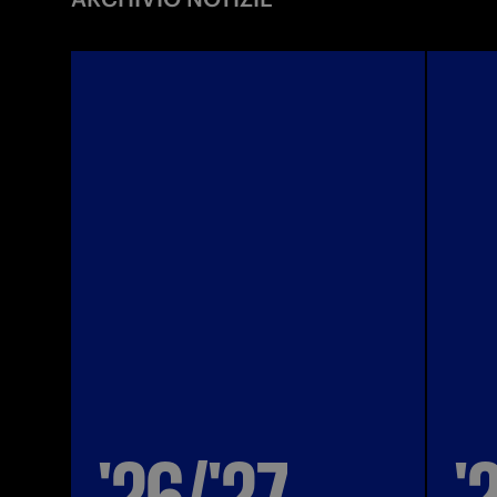
'26/'27
'