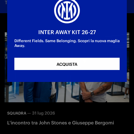
Tutte le notizie
Squadra
Società
Biglietti
F
INTER AWAY KIT 26-27
Different Fields. Same Belonging. Scopri la nuova maglia
Away.
ACQUISTA
—
31 lug 2026
SQUADRA
L'incontro tra John Stones e Giuseppe Bergomi