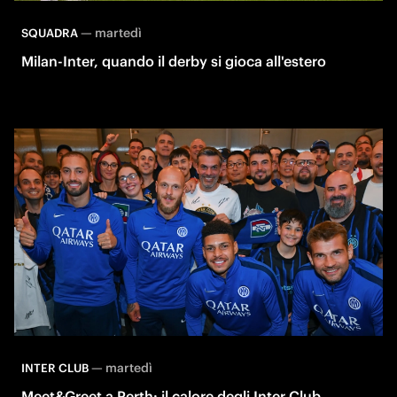
—
martedì
SQUADRA
Milan-Inter, quando il derby si gioca all'estero
—
martedì
INTER CLUB
Meet&Greet a Perth: il calore degli Inter Club