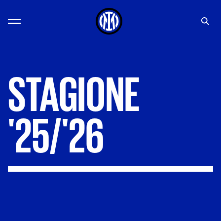
STAGIONE
'25/'26