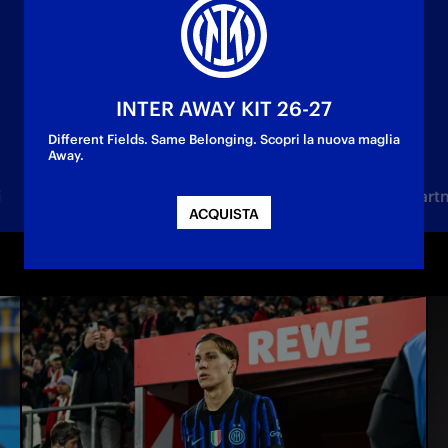
INTER AWAY KIT 26-27
Different Fields. Same Belonging. Scopri la nuova maglia
Away.
i
Femminile
Under 23
Settore Giovanile
Part
ACQUISTA