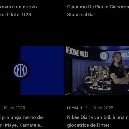
irović è un nuovo
Giacomo De Pieri e Giacom
 dell'Inter U23
Stabile al Bari
—
19 set 2025
—
9 set 2025
FEMMINILE
 il prolungamento dei
Nikée Dianá van Dijk è una 
 di Maye, Kamate e
giocatrice dell’Inter