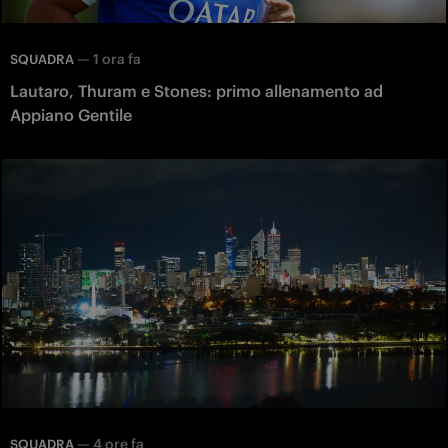
—
1 ora fa
SQUADRA
Lautaro, Thuram e Stones: primo allenamento ad
Appiano Gentile
—
4 ore fa
SQUADRA