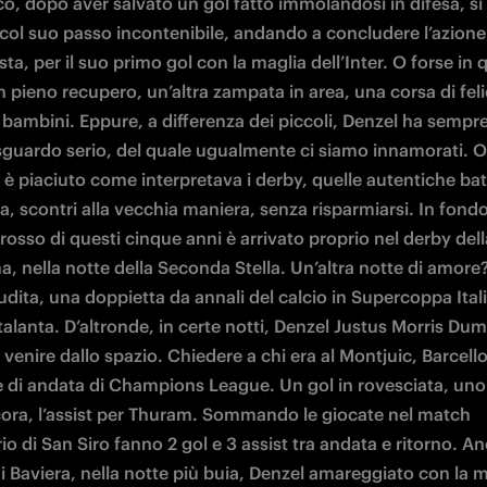
co, dopo aver salvato un gol fatto immolandosi in difesa, si 
, col suo passo incontenibile, andando a concludere l’azione
esta, per il suo primo gol con la maglia dell’Inter. O forse in q
n pieno recupero, un’altra zampata in area, una corsa di felic
 bambini. Eppure, a differenza dei piccoli, Denzel ha sempre
sguardo serio, del quale ugualmente ci siamo innamorati. O 
 è piaciuto come interpretava i derby, quelle autentiche batt
ia, scontri alla vecchia maniera, senza risparmiarsi. In fondo,
 rosso di questi cinque anni è arrivato proprio nel derby della
 nella notte della Seconda Stella. Un’altra notte di amore? 
dita, una doppietta da annali del calcio in Supercoppa Itali
talanta. D’altronde, in certe notti, Denzel Justus Morris Dumf
enire dallo spazio. Chiedere a chi era al Montjuic, Barcellon
e di andata di Champions League. Un gol in rovesciata, uno d
ora, l’assist per Thuram. Sommando le giocate nel match 
o di San Siro fanno 2 gol e 3 assist tra andata e ritorno. Anc
 Baviera, nella notte più buia, Denzel amareggiato con la me