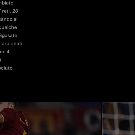
mbiato 
reti, 28 
uando si 
qualche 
Sgasate 
 arpionati 
e il 
 
ciuto 