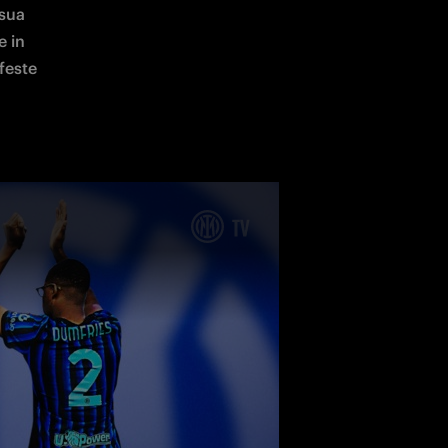
sua 
 in 
feste 