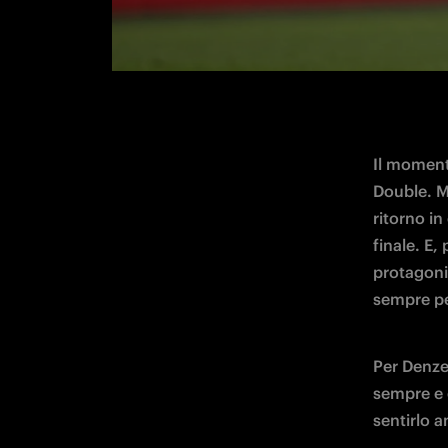
Il momento
Double. M
ritorno in
finale. E,
protagonis
sempre pe
Per Denzel
sempre e 
sentirlo 