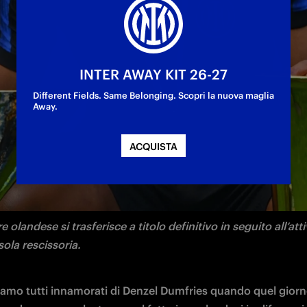
definitivo al Real Madrid dopo 207 partite, 27 ret
INTER AWAY KIT 26-27
Different Fields. Same Belonging. Scopri la nuova maglia
Away.
ACQUISTA
azionale Milano comunica il trasferimento di Denzel Dumfries
 F.
re olandese si trasferisce a titolo definitivo in seguito all’att
sola rescissoria.
siamo tutti innamorati di Denzel Dumfries quando quel giorn