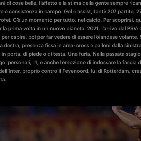
i di cose belle: l’affetto e la stima della gente sempre rica
 e consistenza in campo. Gol e assist, tanti: 207 partite, 27 
trofei. C’è un momento per tutto, nel calcio. Per scoprirsi, q
 la prima volta in un nuovo pianeta. 2021, l’arrivo dal PSV: 
per capire, poi per far vedere di essere l’olandese volante. 
ia destra, presenza fissa in area: cross e palloni dalla sinistra
i in porta, di piede o di testa. Una furia. Nella passata stagion
gol personali, 11, e anche l’emozione di indossare la fascia di
ell’Inter, proprio contro il Feyenoord, lui di Rotterdam, cres
ta.