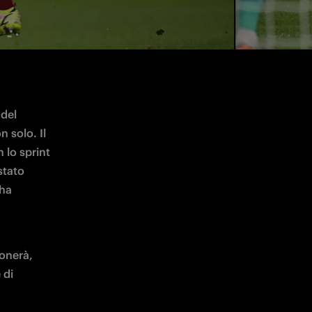
del 
solo. Il 
lo sprint 
tato 
ha 
onerà, 
di 