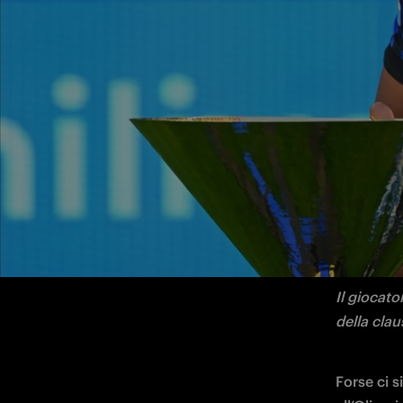
L'esterno olandese si trasferisce a titolo 
FC Intern
Madrid C.
Il giocato
della clau
Forse ci 