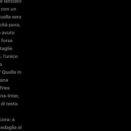
è lanciato 
 con un 
uella sera 
ità pura, 
 avuto 
forse 
aglie 
 l’unico 
 
Quella in 
ana 
ries 
a-Inter, 
i testa. 
ora: a 
daglia al 