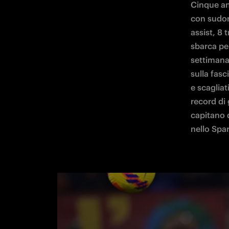
Cinque ann
con sudore
assist, 8 
sbarca per
settimana 
sulla fasc
e scagliat
record di 
capitano d
nello Spar