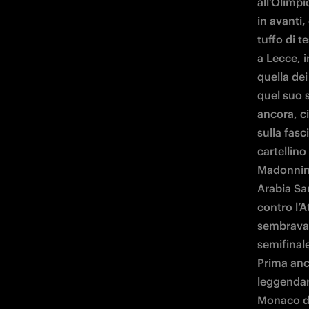
all’Olimpi
in avanti
tuffo di t
a Lecce, i
quella dei
quel suo 
ancora, ci
sulla fasc
cartellino
Madonnina,
Arabia Sau
contro l’A
sembrava v
semifinal
Prima anc
leggendari
Monaco di