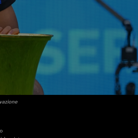
i, 28 assist e 8 trofei
 al Real 
ivazione 
o 