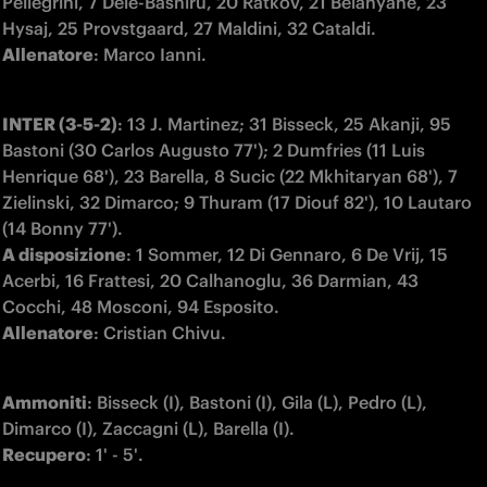
Pellegrini, 7 Dele-Bashiru, 20 Ratkov, 21 Belahyane, 23 
Allenatore
: Marco Ianni.
INTER (3-5-2)
: 13 J. Martinez; 31 Bisseck, 25 Akanji, 95 
Bastoni (30 Carlos Augusto 77'); 2 Dumfries (11 Luis 
Henrique 68'), 23 Barella, 8 Sucic (22 Mkhitaryan 68'), 7 
Zielinski, 32 Dimarco; 9 Thuram (17 Diouf 82'), 10 Lautaro 
A disposizione
: 1 Sommer, 12 Di Gennaro, 6 De Vrij, 15 
Acerbi, 16 Frattesi, 20 Calhanoglu, 36 Darmian, 43 
Allenatore
: Cristian Chivu.
Ammoniti
: Bisseck (I), Bastoni (I), Gila (L), Pedro (L), 
Recupero
: 1' - 5'.