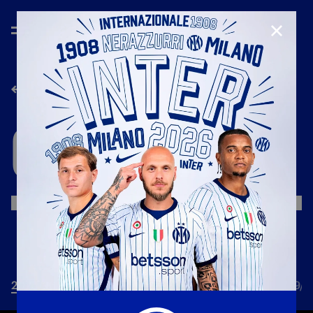
CHIUD
GENERAL.GOBACK
COPPA
ITALIA
2025/26
2022/23
2021/22
2010/11
2009/1