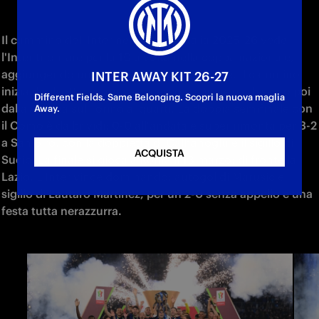
Il cammino dell'Inter nella Coppa Italia 2025-26 vede 
l'Inter trionfare per la 10.a volta nella coppa nazionale, 
aggiungendo un secondo titolo al tricolore. Il cammino 
INTER AWAY KIT 26-27
inizia dagli ottavi, con il successo sul Venezia, bissato poi 
Different Fields. Same Belonging. Scopri la nuova maglia
dalla vittoria sul Torino ai quarti. La doppia semifinale con 
Away.
il Como è da brividi: 0-0 all'andata e super rimonta per 3-2 
a San Siro, con la doppietta di Calhanoglu e il sigillo di 
ACQUISTA
Sucic. La finale si gioca a Roma il 13 marzo: di fronte la 
Lazio. L'Inter vince dominando: autogol di Marusic e 
sigillo di Lautaro Martinez, per un 2-0 senza appello e una 
festa tutta nerazzurra.