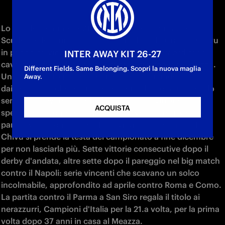
Lo Scudetto numero 21 della storia nerazzurra, lo 
Scudetto della rinascita. L'Inter guidata da Cristian Chivu 
in panchina vince il campionato con una straordinaria 
INTER AWAY KIT 26-27
cavalcata, fatta di rivincite e tantissima consapevolezza. 
Different Fields. Same Belonging. Scopri la nuova maglia
Un campionato pazzesco, giocato con grande maturità 
Away.
dai nerazzurri che reagiscono a ogni difficoltà riuscendo 
sempre a trovare il modo di rialzarsi. Tra vittorie 
ACQUISTA
spettacolari come le sfide con la Juventus e la Roma e 
partite vinte con la forza dell'orgoglio come l'Inter di 
Chivu si prende la testa del campionato a fine dicembre 
per non lasciarla più. Sette vittorie consecutive dopo il 
derby d'andata, altre sette dopo il pareggio nel big match 
contro il Napoli: serie vincenti che scavano un solco 
incolmabile, approfondito ad aprile contro Roma e Como. 
La partita contro il Parma a San Siro regala il titolo ai 
nerazzurri, Campioni d'Italia per la 21.a volta, per la prima 
volta dopo 37 anni in casa al Meazza. 