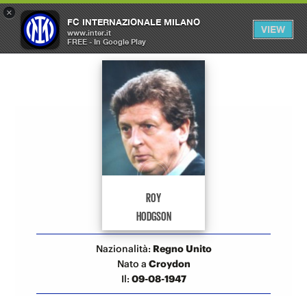
×
OPEN
FC INTERNAZIONALE MILANO
VIEW
MENU
www.inter.it
FREE - In Google Play
Allenatori Inter
ROY
HODGSON
Nazionalità:
Regno Unito
Nato a
Croydon
Il:
09-08-1947