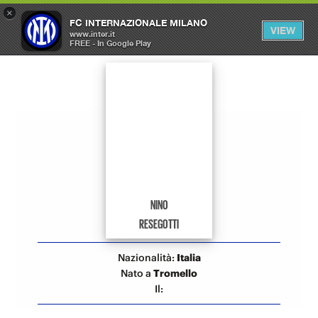
×
OPEN
FC INTERNAZIONALE MILANO
VIEW
MENU
www.inter.it
FREE - In Google Play
Allenatori Inter
NINO
RESEGOTTI
Nazionalità:
Italia
Nato a
Tromello
Il: