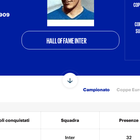
COP
1909
COP
SU
HALL OF FAME INTER
Campionato
Coppe Eur
oli conquistati
Squadra
Presenze
Inter
32