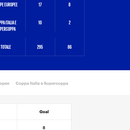
PE EUROPEE
17
8
PA ITALIA E
10
2
PERCOPPA
TOTALE
295
86
opee
Coppa Italia e Supercoppa
Goal
8