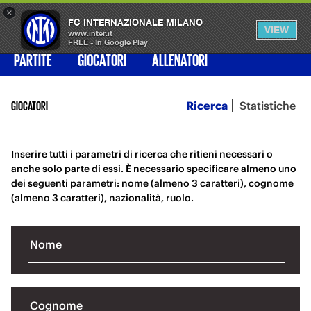
×
OPEN
FC INTERNAZIONALE MILANO
VIEW
MENU
www.inter.it
FREE - In Google Play
PARTITE
GIOCATORI
ALLENATORI
Ricerca
Statistiche
GIOCATORI
Inserire tutti i parametri di ricerca che ritieni necessari o
anche solo parte di essi. È necessario specificare almeno uno
dei seguenti parametri: nome (almeno 3 caratteri), cognome
(almeno 3 caratteri), nazionalità, ruolo.